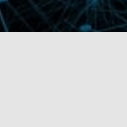
Palveluita kohdennettuun
digitaaliseen liiketoimintaan
Palvelemme mediayhtiöitä, verkkokauppoja,
vähittäiskaupan ketjuja sekä myös pienyrittäjiä.
Tutustu vaihtoehtoihin alla.