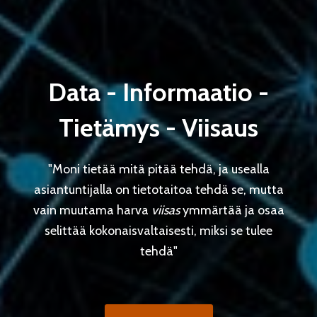
Data - Informaatio -
Tietämys - Viisaus
"Moni tietää mitä pitää tehdä, ja usealla
asiantuntijalla on tietotaitoa tehdä se, mutta
vain muutama harva
viisas
ymmärtää ja osaa
selittää kokonaisvaltaisesti, miksi se tulee
tehdä"